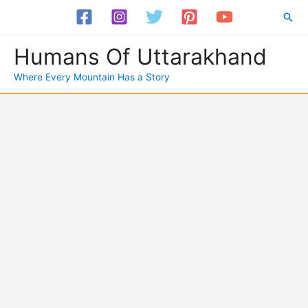
Skip
Sea
to
content
Humans Of Uttarakhand
Where Every Mountain Has a Story