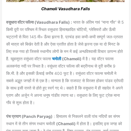
Chamoli Vasudhara Falls
वसुधारा वाॅटर फॉल्स (Vasudhara Falls) :
भारत के अंतिम गावं “माना गाँव” से 5
किमी दूरी पर पश्चिम में स्थित वसुधारा हिमाच्छादित चोटियों, ग्लेसियरों और ऊँची
चट्टानों से घिरा 145 मी० ऊँचा झरना है. प्रचंड हवा कभी-कभी सम्पूर्ण जल-प्रपात
की मात्रा को बिखेर देती है और ऐसा प्रतीत होता है जेसे झरना एक या दो मिनट के
लिए रुक गया हो जिससे स्थानीय लोगों के मन में कई अन्धविश्वासी विचार उत्पन्न होते
हैं. खूबसूरत वसुंधरा वाॅटर फाल्स
चमोली
(Chamoli)
में है। यह वाॅटर फाल्स
अलकनंदा नदी पर स्थित है। वसुंधरा वाॅटर फॉल्स की बद्रीनाथ से दूरी करीब 9
कि.मी. है और इसकी ऊँचाई करीब 400 फुट है। वसुंधरा वाॅटर फाल्स चमोली मे
सबसे अद्भुत जगहों में से एक है। मान्यता है कि राजपाट से विरक्त होकर पांडव द्रोपदी
के साथ इसी रास्ते से होते हुए स्वर्ग गए थे। कहते हैं कि वसुधारा में ही सहदेव ने अपने
प्राण और अर्जुन ने अपना धनुष गांडीव त्यागा था। वसुधारा के लिए फुट ट्रेक माना
गाँव से शुरू होता है।
पंच प्रयाग (Panch Paryag)
: हिमालय से निकलने वाली पांच नदियों का संगम
स्थान में से तीन संगम स्थान चमोली
(Chamoli)
में होता है। इसलिए इस जगह को
पंच प्रयाग कहा जाता है। वे पंच प्रयाग हैं, विष्णु प्रयाग, नंद प्रयाग, कर्ण प्रयाग,