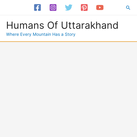
Skip
Sea
to
content
Humans Of Uttarakhand
Where Every Mountain Has a Story