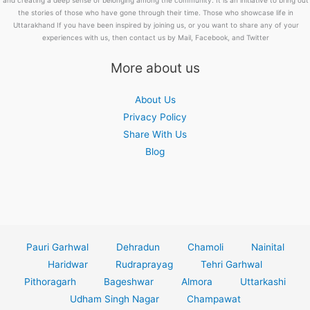
and creating a deep sense of belonging among the community. It is an initiative to bring out
the stories of those who have gone through their time. Those who showcase life in
Uttarakhand If you have been inspired by joining us, or you want to share any of your
experiences with us, then contact us by Mail, Facebook, and Twitter
More about us
About Us
Privacy Policy
Share With Us
Blog
Pauri Garhwal
Dehradun
Chamoli
Nainital
Haridwar
Rudraprayag
Tehri Garhwal
Pithoragarh
Bageshwar
Almora
Uttarkashi
Udham Singh Nagar
Champawat