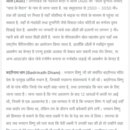
औली (Auli) :
उत्तराखंड कि गढवाल क्षेत्र में औली (Auli) को “औली बुग्याल अर्थात्
“घास के मैदान” के नाम से जाना जाता है. यह समुद्रतल से 2500 – 3050 मी०
तक की ऊंचाई पर स्थित है यहाँ जोशीमठ से सड़क या रोपवे के माध्यम से पहुंचा जा
सकता है. यहाँ से नंदादेवी तथा दूनागिरी जैसे विशाल पर्वत चोटियों का मनोरम दृश्य
दिखाई देता है. आमतौर पर जनवरी से मार्च तक औली की ढलानों पर लगभग 3 मी०
गहरी बर्फ की चादर बिछी होती है. भारत के शीतकालीन खेल महासंघ द्वारा यहाँ अब
राष्ट्रीय चैंपियनशिप का आयोजन किया जाता है. हालाँकि औली में स्कीइंग मुख्य
आकर्षण का केन्द्र है परन्तु इसके अलावा भी केबल कार सवारी तथा रोप लिफ्ट, या
अन्य आउटडोर खेल जेसे स्नोमैन बनाना या स्नोबॉल लड़ाई भी आकर्षण के केन्द्र हैं.
बद्रीनाथ धाम (Badrinath Dham)
: भगवान विष्णु जी को समर्पित बद्रीनाथ मंदिर
देश के प्रमुख धार्मिक स्थान है, जिसकी स्थापना शंकराचार्य ने की थी। बद्रीनाथ विष्णु
जी के पांच मंदिर जिन्हे पंच बद्री कहा जाता है, तथा उत्तराखंड कि चार धाम के लिए
जाना जाता हैं। माना जाता है कि गंगा अवतरण के बाद 12 धाराओं में धरती पर आई
थी, जिसमें से एक अलकनंदा है। एक मान्यता ये भी है कि भगवान विष्ण ने यहाँ कई वर्षों
तक कठोर तप किया था, लेकिन तप के दौरान भारी बर्फबारी होने लगी। भगवान विष्णु
को हिमपात से बचाने के लिए माता लक्ष्मी ने बेर के पेड़ का रूप ले लिया। तपस्या के
बाद जब भगवान विष्णु को पता चला कि देवी लक्ष्मी ने उनकी रक्षा की हो तो उन्होंने कहा