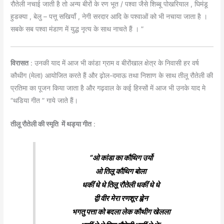
रौतेली नचाई जाती है तो अन्य बीरों के रण भूत / पश्वा जैसे शिब्बू पोखरियाल , घिमंडू
हुडक्या , बेलु – पत्तू सखियाँ , नेगी सरदार आदि के पश्वाओं को भी नचाया जाता है ।
सबके सब पश्वा मंडाण में युद्ध नृत्य के साथ नाचते हैं । ”
विरासत
: उनकी याद में आज भी कांडा ग्राम व बीरोंखाल क्षेत्र के निवासी हर वर्ष
कौथीग (मेला) आयोजित करते हैं और ढ़ोल-दमाऊ तथा निशाण के साथ तीलू रौतेली की
प्रतिमा का पूजन किया जाता है और गढ़वाल के कई हिस्सों में आज भी उनके याद मे
“थडिया गीत ” गाये जाते हैं।
तीलू रौतेली की स्मृति में थड्या गीत
:
“ओ कांडा का कौथिग उर्यो
ओ तिलू कौथिग बोला
धकीं धे धे तिलू रौतेली धकीं धे धे
द्वी वीर मेरा रणशूर ह्वेन
भगतु पत्ता को बदला लेक कौथीग खेलला