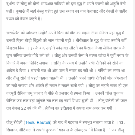
दुर्भाग्य से तीलू की दोनों अंगरक्षक सखियों को इस युद्ध में अपने प्राणों की आहुति देनी
पड़ी। कुमाऊं में जहां बेल्लू शहीद हुई उस स्थान का नाम बेलाघाट और देवली के शहीद
स्थल को देघाट कहते हैं।
सराईखेत को जीतकर उन्होंने अपने पिता की मौत का बदला लिया लेकिन यहां युद्ध में
उनकी प्रिय घोड़ी बिंदुली को जान गंवानी पड़ी । बीरोंखाल के युद्ध के बाद उन्होंने वहीं
विश्राम किया । इसके बाद उन्होंने कांड़ागढ़ लौटने का फैसला किया लेकिन शत्रु के
कुछ सैनिक उनके पीछे लगे रहे । तीलू ओर उनकी सेना ने तल्ला कांडा में पूर्वी नयार के
किनारे में अपना शिविर लगाया । रात्रि के समय में उन्होंने सभी सैनिकों को सोने का
आदेश दे दिया । चांदनी रात थी और पास में नयार बह रही थी । गर्मियों का समय था
और तीलू सोने से पहले नहाना चाहती थी । उन्होंने अपने साथी सैनिकों और अंगरक्षकों
को नहीं जगाया और अकेले ही नयार में नहाने चली गयी । तीलू पर नहाते समय ही एक
कत्यूरी सैनिक रामू रजवार ने पीछे से तलवार से हमला किया । उनकी चीख सुनकर
सेनिक जब तक वहां पहुंचते तब तक वह स्वर्ग सिधार चुकी थी । तीलू रोतेली की उम्र
तब केवल 22 वर्ष की थी , लेकिन वह इतिहास में अपना नाम अमर कर गयी ।
तीलू रौतेली (
Teelu Rauteli
) की याद में गढ़वाल में रणभूत नचाया जाता है । डा .
शिवानंद नौटियाल ने अपनी पुस्तक ‘ गढ़वाल के लोकनृत्य ‘ में लिखा है , ” जब तीलू