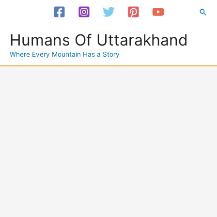
Skip
Sea
to
content
Humans Of Uttarakhand
Where Every Mountain Has a Story