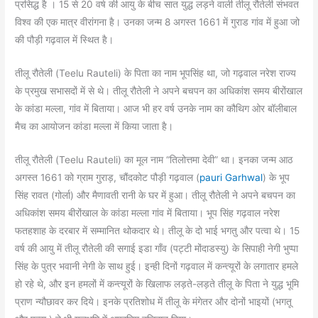
प्रसिद्ध है । 15 से 20 वर्ष की आयु के बीच सात युद्ध लड़ने वाली तीलू रौतेली संभवत
विश्व की एक मात्र वीरांगना है। उनका जन्म 8 अगस्त 1661 में गुराड गांव में हुआ जो
की पौड़ी गढ़वाल में स्थित है।
तीलू रौतेली (Teelu Rauteli) के पिता का नाम भूपसिंह था, जो गढ़वाल नरेश राज्य
के प्रमुख सभासदों में से थे। तीलू रौतेली ने अपने बचपन का अधिकांश समय बीरोंखाल
के कांडा मल्ला, गांव में बिताया। आज भी हर वर्ष उनके नाम का कौथिग ओर बॉलीबाल
मैच का आयोजन कांडा मल्ला में किया जाता है।
तीलू रौतेली (Teelu Rauteli) का मूल नाम “तिलोत्तमा देवी” था। इनका जन्म आठ
अगस्त 1661 को ग्राम गुराड़, चौंदकोट पौड़ी गढ़वाल (
pauri Garhwal
) के भूप
सिंह रावत (गोर्ला) और मैणावती रानी के घर में हुआ। तीलू रौतेली ने अपने बचपन का
अधिकांश समय बीरोंखाल के कांडा मल्ला गांव में बिताया। भूप सिंह गढ़वाल नरेश
फतहशाह के दरबार में सम्मानित थोकदार थे। तीलू के दो भाई भगतु और पत्वा थे। 15
वर्ष की आयु में तीलू रौतेली की सगाई इडा गाँव (पट्टी मोंदाडस्यु) के सिपाही नेगी भुप्पा
सिंह के पुत्र भवानी नेगी के साथ हुई। इन्ही दिनों गढ़वाल में कन्त्यूरों के लगातार हमले
हो रहे थे, और इन हमलों में कन्त्यूरों के खिलाफ लड़ते-लड़ते तीलू के पिता ने युद्ध भूमि
प्राण न्यौछावर कर दिये। इनके प्रतिशोध में तीलू के मंगेतर और दोनों भाइयों (भगतू