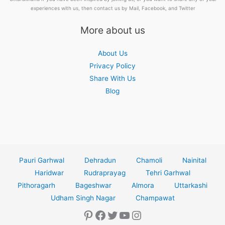
experiences with us, then contact us by Mail, Facebook, and Twitter
More about us
About Us
Privacy Policy
Share With Us
Blog
Pauri Garhwal
Dehradun
Chamoli
Nainital
Haridwar
Rudraprayag
Tehri Garhwal
Pithoragarh
Bageshwar
Almora
Uttarkashi
Udham Singh Nagar
Champawat
Pinterest
Facebook
Twitter
YouTube
Instagram