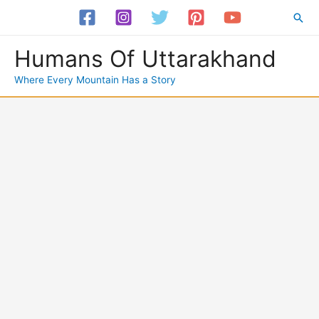
Skip
Sea
to
content
Humans Of Uttarakhand
Where Every Mountain Has a Story