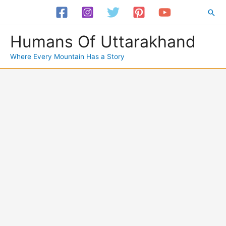
Skip
Sea
to
content
Humans Of Uttarakhand
Where Every Mountain Has a Story