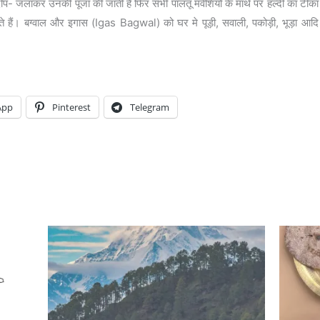
 दीप- जलाकर उनकी पूजा की जाती है फिर सभी पालतू मवेशियों के माथे पर हल्दी का टीका 
 हैं। बग्वाल और इगास (Igas Bagwal) को घर मे पूड़ी, सवाली, पकोड़ी, भूड़ा आदि पक
App
Pinterest
Telegram