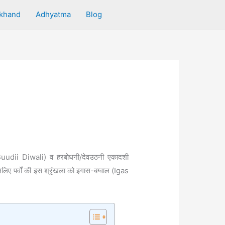
akhand
Adhyatma
Blog
(Buudii Diwali) व हरबोधनी/देवउठनी एकादशी
लिए पर्वों की इस श्रृंखला को इगास-बग्वाल (Igas